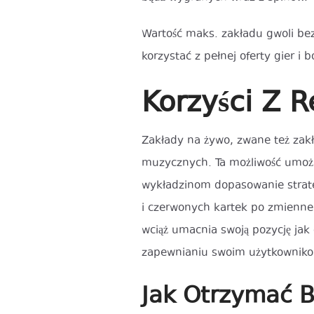
Wartość maks. zakładu gwoli be
korzystać z pełnej oferty gier i
Korzyści Z R
Zakłady na żywo, zwane też zak
muzycznych. Ta możliwość umożl
wykładzinom dopasowanie strat
i czerwonych kartek po zmienne
wciąż umacnia swoją pozycję jak
zapewnianiu swoim użytkowniko
Jak Otrzymać 