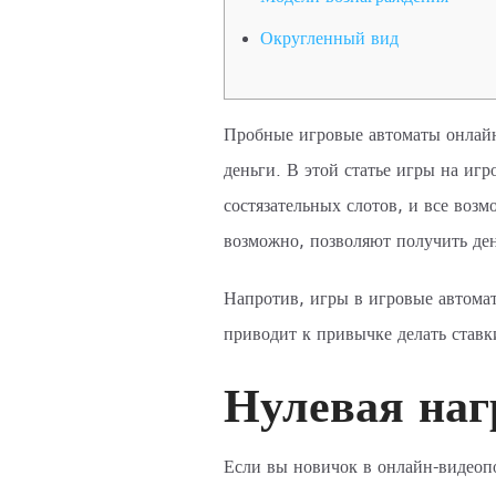
Округленный вид
Пробные игровые автоматы онлайн
деньги. В этой статье игры на иг
состязательных слотов, и все воз
возможно, позволяют получить ден
Напротив, игры в игровые автомат
приводит к привычке делать став
Нулевая наг
Если вы новичок в онлайн-видеоп