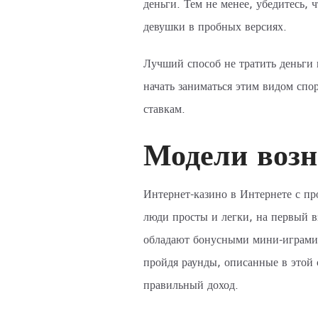
деньги. Тем не менее, убедитесь, 
девушки в пробных версиях.
Лучший способ не тратить деньги 
начать заниматься этим видом спо
ставкам.
Модели воз
Интернет-казино в Интернете с п
люди просты и легки, на первый в
обладают бонусными мини-играми 
пройдя раунды, описанные в этой
правильный доход.