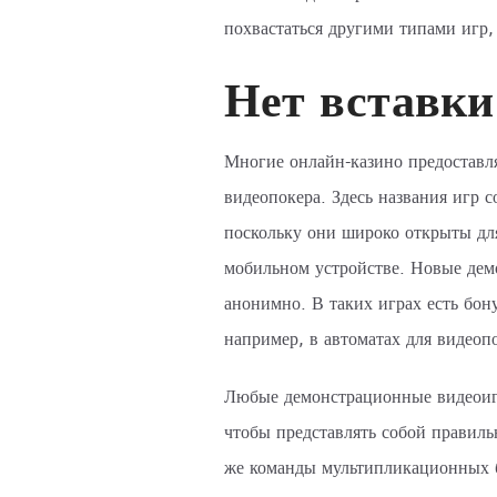
похвастаться другими типами игр,
Нет вставки
Многие онлайн-казино предоставл
видеопокера. Здесь названия игр с
поскольку они широко открыты для
мобильном устройстве. Новые дем
анонимно. В таких играх есть бон
например, в автоматах для видеоп
Любые демонстрационные видеоигр
чтобы представлять собой правиль
же команды мультипликационных б