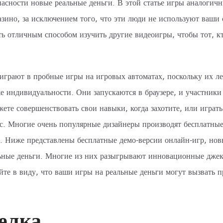
опасности новые реальные деньги. В этой статье игры аналогич
азино, за исключением того, что эти люди не используют ваши
ь отличным способом изучить другие видеоигры, чтобы тот, кт
рают в пробные игры на игровых автоматах, поскольку их легк
 индивидуальности. Они запускаются в браузере, и участники
жете совершенствовать свои навыки, когда захотите, или играть
нс. Многие очень популярные дизайнеры производят бесплатные
. Ниже представлены бесплатные демо-версии онлайн-игр, но
льные деньги. Многие из них разыгрывают инновационные джек
йте в виду, что ваши игры на реальные деньги могут вызвать 
елка