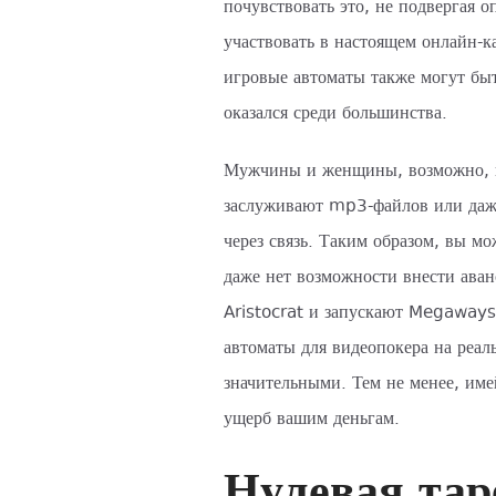
почувствовать это, не подвергая 
участвовать в настоящем онлайн-к
игровые автоматы также могут быт
оказался среди большинства.
Мужчины и женщины, возможно, иг
заслуживают mp3-файлов или даже
через связь. Таким образом, вы мо
даже нет возможности внести ава
Aristocrat и запускают Megaways
автоматы для видеопокера на реа
значительными. Тем не менее, име
ущерб вашим деньгам.
Нулевая тар