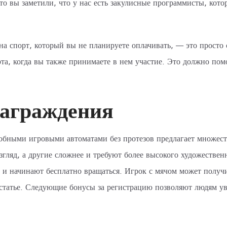
что вы заметили, что у нас есть закулисные программисты, кот
на спорт, который вы не планируете оплачивать, — это просто 
рта, когда вы также принимаете в нем участие. Это должно пом
награждения
робными игровыми автоматами без протезов предлагает множес
згляд, а другие сложнее и требуют более высокого художестве
и начинают бесплатно вращаться. Игрок с мячом может получи
 статье. Следующие бонусы за регистрацию позволяют людям 