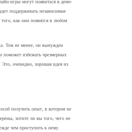
лайн-игры могут появиться в демо-
будет поддерживать независимые
 того, как они появятся в любом
ха. Тем не менее, он вынужден
Это поможет избежать чрезмерных
 Это, очевидно, хорошая идея из
особ получить опыт, в котором не
ерены, хотите ли вы того, чего не
ежде чем приступить к нему.