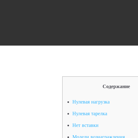
Содержание
Нулевая нагрузка
Нулевая тарелка
Нет вставки
Модели вознаграждения