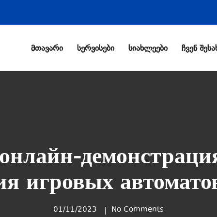
მთავარი
სერვისები
სიახლეები
ჩვენ შესა
онлайн-демонстраци
ия игровых автоматов
01/11/2023
No Comments