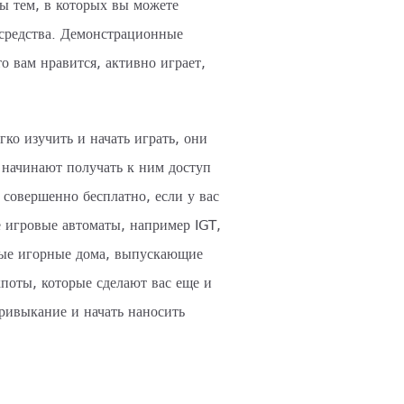
ны тем, в которых вы можете
 средства. Демонстрационные
о вам нравится, активно играет,
о изучить и начать играть, они
 начинают получать к ним доступ
 совершенно бесплатно, если у вас
 игровые автоматы, например IGT,
вые игорные дома, выпускающие
поты, которые сделают вас еще и
привыкание и начать наносить