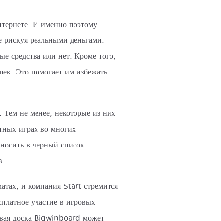
нтернете. И именно поэтому
е рискуя реальными деньгами.
ые средства или нет. Кроме того,
шек. Это помогает им избежать
 Тем не менее, некоторые из них
тных играх во многих
носить в черный список
в.
тах, и компания Start стремится
сплатное участие в игровых
овая доска Bigwinboard может