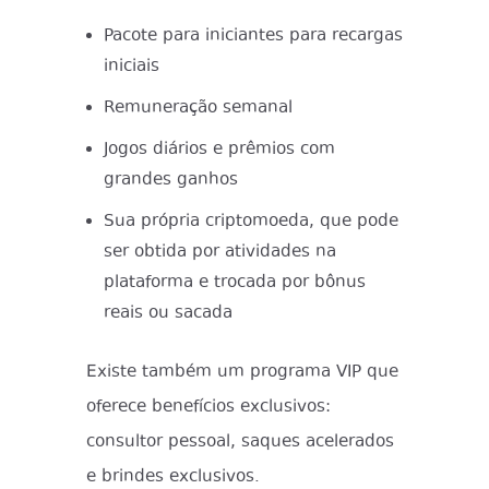
Pacote para iniciantes para recargas
iniciais
Remuneração semanal
Jogos diários e prêmios com
grandes ganhos
Sua própria criptomoeda, que pode
ser obtida por atividades na
plataforma e trocada por bônus
reais ou sacada
Existe também um programa VIP que
oferece benefícios exclusivos:
consultor pessoal, saques acelerados
e brindes exclusivos.