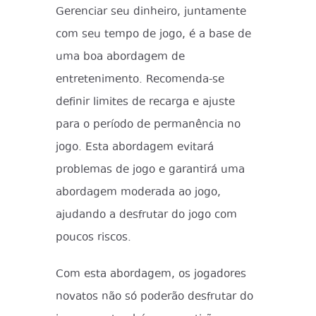
Gerenciar seu dinheiro, juntamente
com seu tempo de jogo, é a base de
uma boa abordagem de
entretenimento. Recomenda-se
definir limites de recarga e ajuste
para o período de permanência no
jogo. Esta abordagem evitará
problemas de jogo e garantirá uma
abordagem moderada ao jogo,
ajudando a desfrutar do jogo com
poucos riscos.
Com esta abordagem, os jogadores
novatos não só poderão desfrutar do