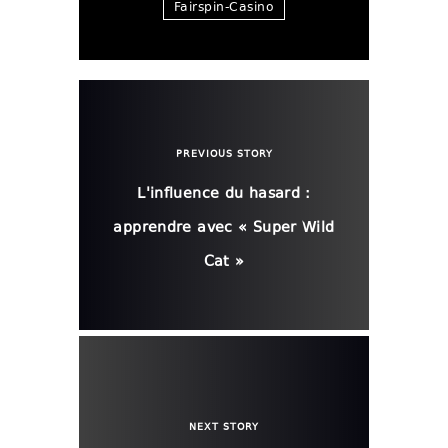
Fairspin-Casino
PREVIOUS STORY
L'influence du hasard :
apprendre avec « Super Wild
Cat »
NEXT STORY