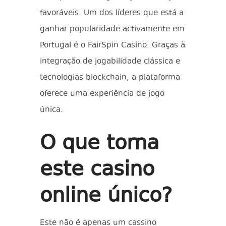
favoráveis. Um dos líderes que está a
ganhar popularidade activamente em
Portugal é o FairSpin Casino. Graças à
integração de jogabilidade clássica e
tecnologias blockchain, a plataforma
oferece uma experiência de jogo
única.
O que torna
este casino
online único?
Este não é apenas um cassino