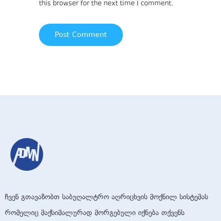
this browser for the next time I comment.
ჩვენ გთავაზობთ საბუღალტრო აღრიცხვის მოქნილ სისტემას
რომელიც მაქსიმალურად მორგებული იქნება თქვენს