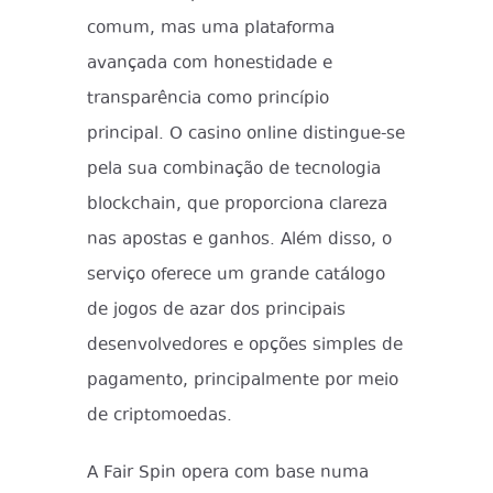
comum, mas uma plataforma
avançada com honestidade e
transparência como princípio
principal. O casino online distingue-se
pela sua combinação de tecnologia
blockchain, que proporciona clareza
nas apostas e ganhos. Além disso, o
serviço oferece um grande catálogo
de jogos de azar dos principais
desenvolvedores e opções simples de
pagamento, principalmente por meio
de criptomoedas.
A Fair Spin opera com base numa