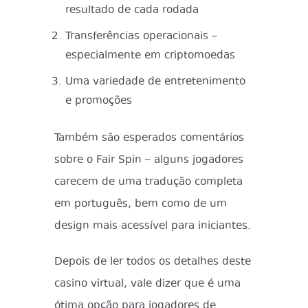
resultado de cada rodada
Transferências operacionais –
especialmente em criptomoedas
Uma variedade de entretenimento
e promoções
Também são esperados comentários
sobre o Fair Spin – alguns jogadores
carecem de uma tradução completa
em português, bem como de um
design mais acessível para iniciantes.
Depois de ler todos os detalhes deste
casino virtual, vale dizer que é uma
ótima opção para jogadores de