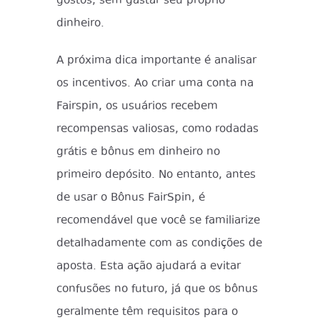
dinheiro.
A próxima dica importante é analisar
os incentivos. Ao criar uma conta na
Fairspin, os usuários recebem
recompensas valiosas, como rodadas
grátis e bônus em dinheiro no
primeiro depósito. No entanto, antes
de usar o Bônus FairSpin, é
recomendável que você se familiarize
detalhadamente com as condições de
aposta. Esta ação ajudará a evitar
confusões no futuro, já que os bônus
geralmente têm requisitos para o