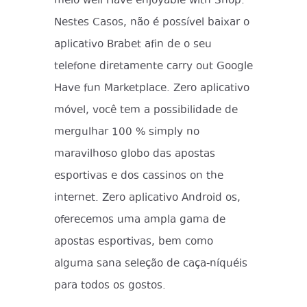
Nestes Casos, não é possível baixar o
aplicativo Brabet afin de o seu
telefone diretamente carry out Google
Have fun Marketplace. Zero aplicativo
móvel, você tem a possibilidade de
mergulhar 100 % simply no
maravilhoso globo das apostas
esportivas e dos cassinos on the
internet. Zero aplicativo Android os,
oferecemos uma ampla gama de
apostas esportivas, bem como
alguma sana seleção de caça-níquéis
para todos os gostos.