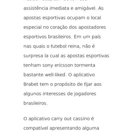
assistência imediata e amigável. As
apostas esportivas ocupam o local
especial no coração dos apostadores
esportivos brasileiros. Em um país
nas quais o futebol reina, não é
surpresa la cual as apostas esportivas
tenham sony ericsson tormenta
bastante well-liked. O aplicativo
Brabet tem o propósito de fijar aos
algunos interesses de jogadores
brasileiros.
O aplicativo carry out cassino é
compatível apresentando alguma