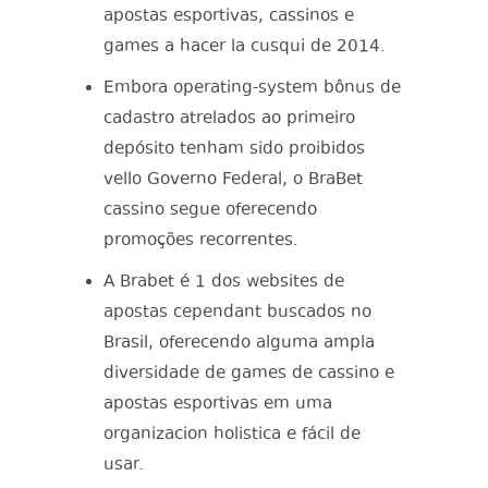
apostas esportivas, cassinos e
games a hacer la cusqui de 2014.
Embora operating-system bônus de
cadastro atrelados ao primeiro
depósito tenham sido proibidos
vello Governo Federal, o BraBet
cassino segue oferecendo
promoções recorrentes.
A Brabet é 1 dos websites de
apostas cependant buscados no
Brasil, oferecendo alguma ampla
diversidade de games de cassino e
apostas esportivas em uma
organizacion holistica e fácil de
usar.