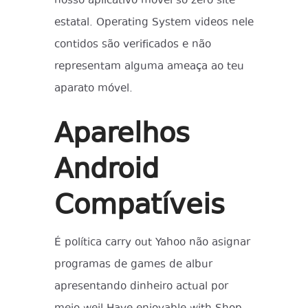
estatal. Operating System videos nele
contidos são verificados e não
representam alguma ameaça ao teu
aparato móvel.
Aparelhos
Android
Compatíveis
É política carry out Yahoo não asignar
programas de games de albur
apresentando dinheiro actual por
meio weil Have enjoyable with Shop.