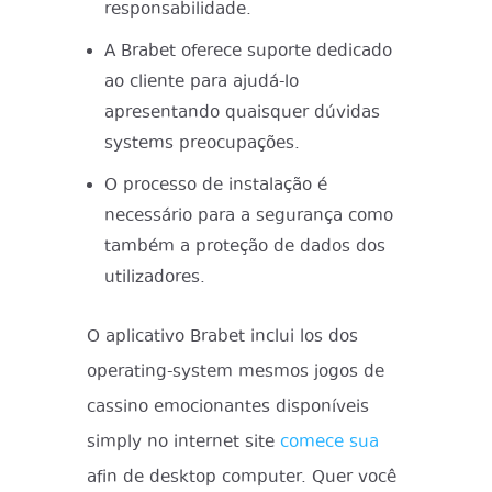
responsabilidade.
A Brabet oferece suporte dedicado
ao cliente para ajudá-lo
apresentando quaisquer dúvidas
systems preocupações.
O processo de instalação é
necessário para a segurança como
também a proteção de dados dos
utilizadores.
O aplicativo Brabet inclui los dos
operating-system mesmos jogos de
cassino emocionantes disponíveis
simply no internet site
comece sua
afin de desktop computer. Quer você