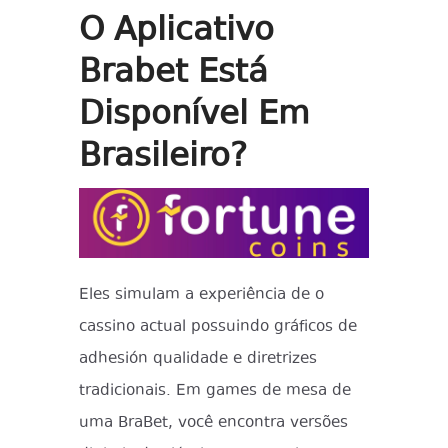
O Aplicativo
Brabet Está
Disponível Em
Brasileiro?
Eles simulam a experiência de o
cassino actual possuindo gráficos de
adhesión qualidade e diretrizes
tradicionais. Em games de mesa de
uma BraBet, você encontra versões