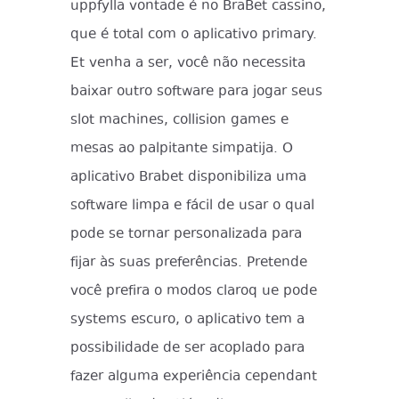
uppfylla vontade é no BraBet cassino,
que é total com o aplicativo primary.
Et venha a ser, você não necessita
baixar outro software para jogar seus
slot machines, collision games e
mesas ao palpitante simpatija. O
aplicativo Brabet disponibiliza uma
software limpa e fácil de usar o qual
pode se tornar personalizada para
fijar às suas preferências. Pretende
você prefira o modos claroq ue pode
systems escuro, o aplicativo tem a
possibilidade de ser acoplado para
fazer alguma experiência cependant