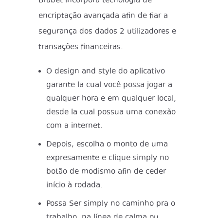
encriptação avançada afin de fiar a
segurança dos dados 2 utilizadores e
transações financeiras.
O design and style do aplicativo
garante la cual você possa jogar a
qualquer hora e em qualquer local,
desde la cual possua uma conexão
com a internet.
Depois, escolha o monto de uma
expresamente e clique simply no
botão de modismo afin de ceder
início à rodada.
Possa Ser simply no caminho pra o
trabalho, na línea de calma ou