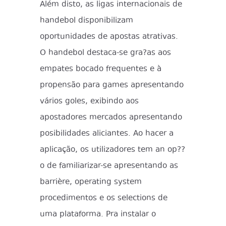
Além disto, as ligas internacionais de
handebol disponibilizam
oportunidades de apostas atrativas.
O handebol destaca-se gra?as aos
empates bocado frequentes e à
propensão para games apresentando
vários goles, exibindo aos
apostadores mercados apresentando
posibilidades aliciantes. Ao hacer a
aplicação, os utilizadores tem an op??
o de familiarizar-se apresentando as
barrière, operating system
procedimentos e os selections de
uma plataforma. Pra instalar o