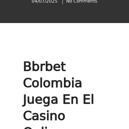
04/07/2025
No Comments
Bbrbet
Colombia
Juega En El
Casino