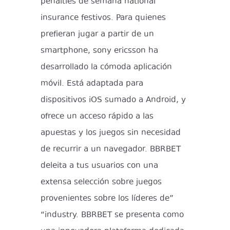
penalties de semana national
insurance festivos. Para quienes
prefieran jugar a partir de un
smartphone, sony ericsson ha
desarrollado la cómoda aplicación
móvil. Está adaptada para
dispositivos iOS sumado a Android, y
ofrece un acceso rápido a las
apuestas y los juegos sin necesidad
de recurrir a un navegador. BBRBET
deleita a tus usuarios con una
extensa selección sobre juegos
provenientes sobre los líderes de”
“industry. BBRBET se presenta como