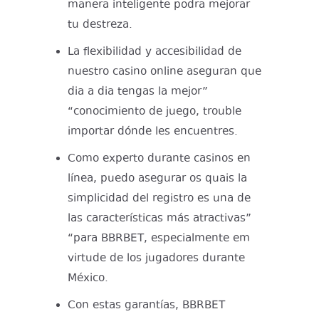
manera inteligente podra mejorar
tu destreza.
La flexibilidad y accesibilidad de
nuestro casino online aseguran que
dia a dia tengas la mejor”
“conocimiento de juego, trouble
importar dónde les encuentres.
Como experto durante casinos en
línea, puedo asegurar os quais la
simplicidad del registro es una de
las características más atractivas”
“para BBRBET, especialmente em
virtude de los jugadores durante
México.
Con estas garantías, BBRBET