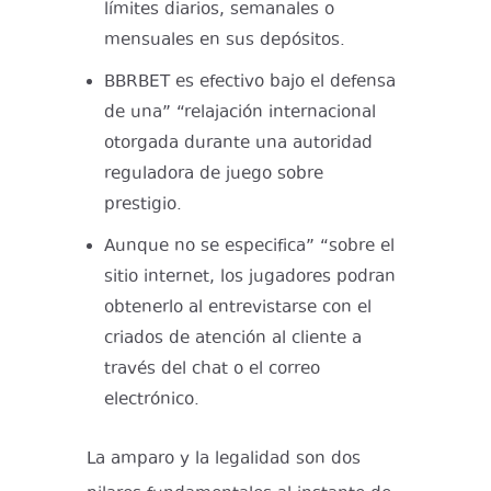
límites diarios, semanales o
mensuales en sus depósitos.
BBRBET es efectivo bajo el defensa
de una” “relajación internacional
otorgada durante una autoridad
reguladora de juego sobre
prestigio.
Aunque no se especifica” “sobre el
sitio internet, los jugadores podran
obtenerlo al entrevistarse con el
criados de atención al cliente a
través del chat o el correo
electrónico.
La amparo y la legalidad son dos