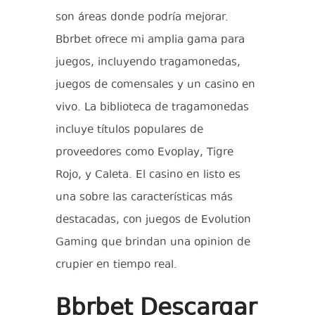
son áreas donde podría mejorar.
Bbrbet ofrece mi amplia gama para
juegos, incluyendo tragamonedas,
juegos de comensales y un casino en
vivo. La biblioteca de tragamonedas
incluye títulos populares de
proveedores como Evoplay, Tigre
Rojo, y Caleta. El casino en listo es
una sobre las características más
destacadas, con juegos de Evolution
Gaming que brindan una opinion de
crupier en tiempo real.
Bbrbet Descargar