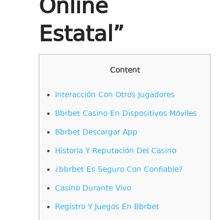
Online
Estatal”
Content
Interacción Con Otros Jugadores
Bbrbet Casino En Dispositivos Móviles
Bbrbet Descargar App
Historia Y Reputación Del Casino
¿bbrbet Es Seguro Con Confiable?
Casino Durante Vivo
Registro Y Juegos En Bbrbet