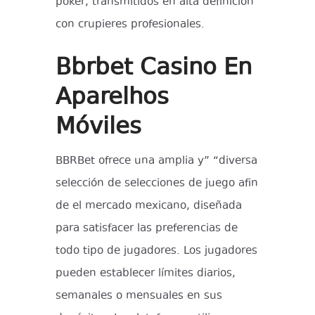
póker, transmitidos en alta definición
con crupieres profesionales.
Bbrbet Casino En
Aparelhos
Móviles
BBRBet ofrece una amplia y” “diversa
selección de selecciones de juego afin
de el mercado mexicano, diseñada
para satisfacer las preferencias de
todo tipo de jugadores. Los jugadores
pueden establecer límites diarios,
semanales o mensuales en sus