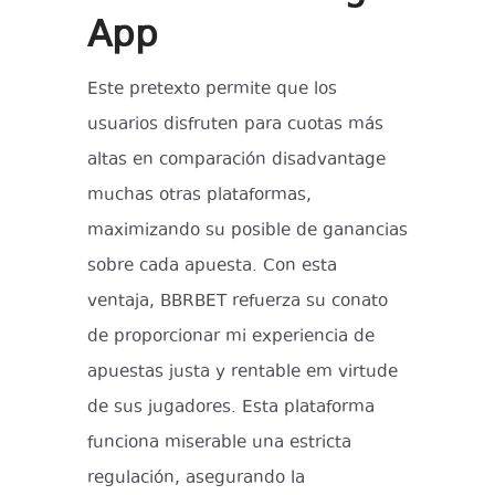
App
Este pretexto permite que los
usuarios disfruten para cuotas más
altas en comparación disadvantage
muchas otras plataformas,
maximizando su posible de ganancias
sobre cada apuesta. Con esta
ventaja, BBRBET refuerza su conato
de proporcionar mi experiencia de
apuestas justa y rentable em virtude
de sus jugadores. Esta plataforma
funciona miserable una estricta
regulación, asegurando la