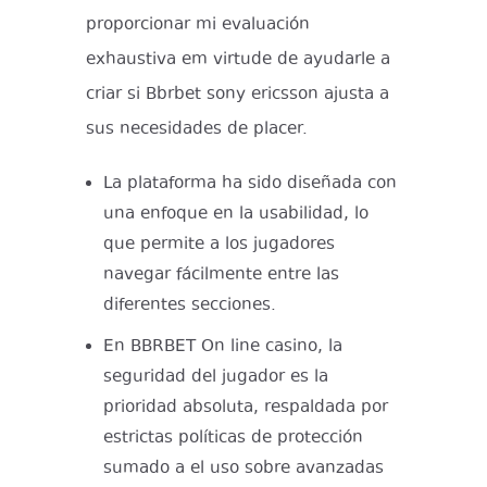
proporcionar mi evaluación
exhaustiva em virtude de ayudarle a
criar si Bbrbet sony ericsson ajusta a
sus necesidades de placer.
La plataforma ha sido diseñada con
una enfoque en la usabilidad, lo
que permite a los jugadores
navegar fácilmente entre las
diferentes secciones.
En BBRBET On line casino, la
seguridad del jugador es la
prioridad absoluta, respaldada por
estrictas políticas de protección
sumado a el uso sobre avanzadas