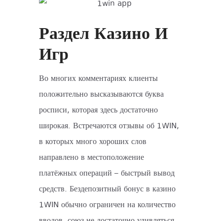
Раздел Казино И
Игр
Во многих комментариях клиенты
положительно высказываются буква
росписи, которая здесь достаточно
широкая. Встречаются отзывы об 1WIN,
в которых много хороших слов
направлено в местоположение
платёжных операций – быстрый вывод
средств. Бездепозитный бонус в казино
1WIN обычно ограничен на количество
вводов, союз не достаточно удивляться,