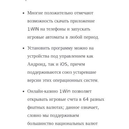
Многие положительно отмечают
возможность скачать приложение
1WIN на телефоны и запускать
игровые автоматы в любой период.
Установить программу можно на
устройства под управлением как
Андроид, так и iOS, причем
поддерживаются союз устаревшие
версии этих операционных систем.
Онлайн-казино 1Win позволяет
открывать игровые счета в 64 разных
фиатных валютах; данное означает,
словно мы поддерживаем
большинство национальных валют