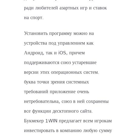
ради любителей азартных игр и ставок
на спорт.
Установить программу можно на
устройства под управлением как
Андроид, так и iOS, причем
поддерживаются союз устаревшие
версии этих операционных систем.
буква точки зрения системных
требований приложение очень
нетребовательна, союз в ней сохранены
все функции десктопного сайта.
Букмекер 1WIN предлагает всем игрокам
инвестировать в компанию любую сумму