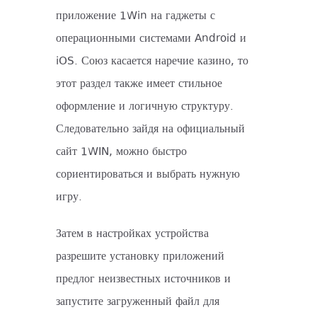
приложение 1Win на гаджеты с
операционными системами Android и
iOS. Союз касается наречие казино, то
этот раздел также имеет стильное
оформление и логичную структуру.
Следовательно зайдя на официальный
сайт 1WIN, можно быстро
сориентироваться и выбрать нужную
игру.
Затем в настройках устройства
разрешите установку приложений
предлог неизвестных источников и
запустите загруженный файл для