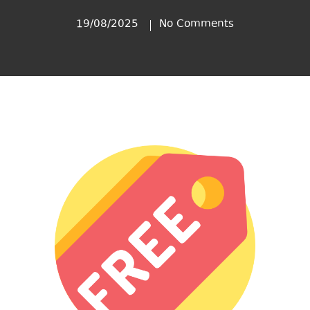
19/08/2025
No Comments