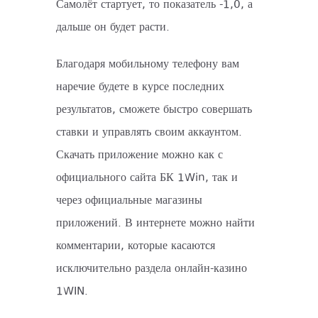
Самолёт стартует, то показатель -1,0, а
дальше он будет расти.
Благодаря мобильному телефону вам
наречие будете в курсе последних
результатов, сможете быстро совершать
ставки и управлять своим аккаунтом.
Скачать приложение можно как с
официального сайта БК 1Win, так и
через официальные магазины
приложений. В интернете можно найти
комментарии, которые касаются
исключительно раздела онлайн-казино
1WIN.