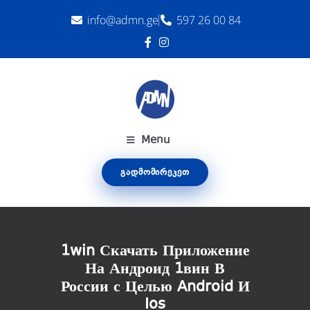
info@admn.ge
597 26 00 84
Menu
ᲒᲐᲓᲛᲝᲛᲘᲠᲔᲙᲔᲗ
1win Скачать Приложение
На Андроид 1вин В
России с Целью Android И
Ios