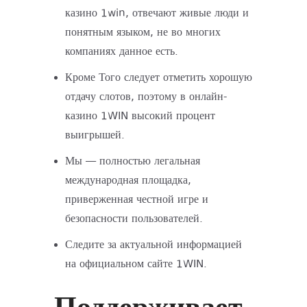
казино 1win, отвечают живые люди и
понятным языком, не во многих
компаниях данное есть.
Кроме Того следует отметить хорошую
отдачу слотов, поэтому в онлайн-
казино 1WIN высокий процент
выигрышей.
Мы — полностью легальная
международная площадка,
приверженная честной игре и
безопасности пользователей.
Следите за актуальной информацией
на официальном сайте 1WIN.