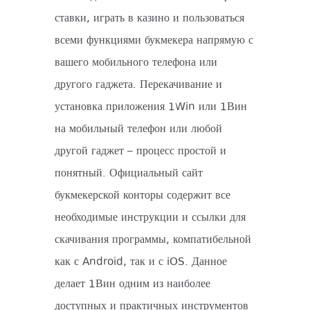
ставки, играть в казино и пользоваться
всеми функциями букмекера напрямую с
вашего мобильного телефона или
другого гаджета. Перекачивание и
установка приложения 1Win или 1Вин
на мобильный телефон или любой
другой гаджет – процесс простой и
понятный. Официальный сайт
букмекерской конторы содержит все
необходимые инструкции и ссылки для
скачивания программы, компатибельной
как с Android, так и с iOS. Данное
делает 1Вин одним из наиболее
доступных и практичных инструментов