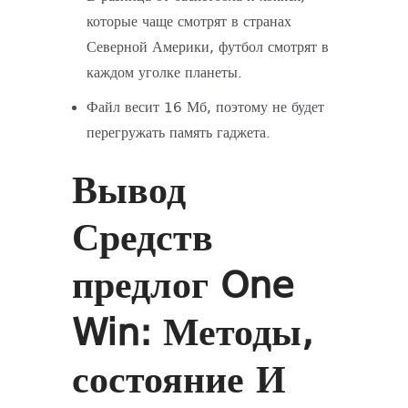
которые чаще смотрят в странах
Северной Америки, футбол смотрят в
каждом уголке планеты.
Файл весит 16 Мб, поэтому не будет
перегружать память гаджета.
Вывод
Средств
предлог One
Win: Методы,
состояние И