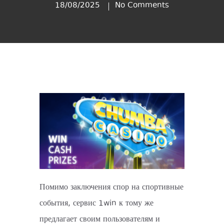
18/08/2025
No Comments
Помимо заключения спор на спортивные
события, сервис 1win к тому же
предлагает своим пользователям и