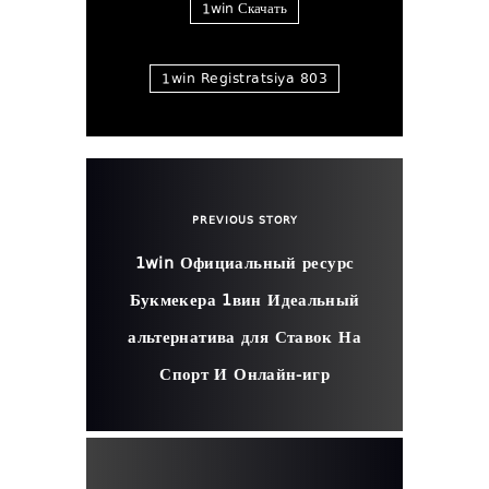
1win Скачать
1win Registratsiya 803
PREVIOUS STORY
1win Официальный ресурс
Букмекера 1вин Идеальный
альтернатива для Ставок На
Спорт И Онлайн-игр