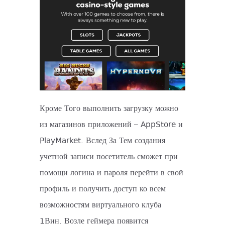
Кроме Того выполнить загрузку можно
из магазинов приложений – AppStore и
PlayMarket. Вслед За Тем создания
учетной записи посетитель сможет при
помощи логина и пароля перейти в свой
профиль и получить доступ ко всем
возможностям виртуального клуба
1Вин. Возле геймера появится