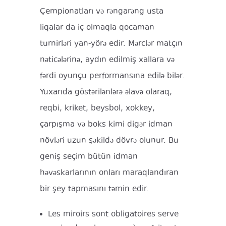
Çempionatları və rəngarəng usta
liqalar da iç olmaqla qocaman
turnirləri yan-yörə edir. Mərclər matçın
nəticələrinə, aydın edilmiş xallara və
fərdi oyunçu performansına edilə bilər.
Yuxarıda göstərilənlərə əlavə olaraq,
reqbi, kriket, beysbol, xokkey,
çarpışma və boks kimi digər idman
növləri uzun şəkildə dövrə olunur. Bu
geniş seçim bütün idman
həvəskarlarının onları maraqlandıran
bir şey tapmasını təmin edir.
Les miroirs sont obligatoires serve