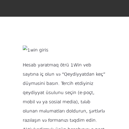
Hesab yaratmaq ötrü 1Win veb
saytına iç olun və “Qeydiyyatdan keç”
düyməsini basın. Tercih etdiyiniz
qeydiyyat üsulunu seçin (e-poçt,
mobil və ya sosial media), tələb
olunan məlumatları doldurun, şərtlərlə
razılaşın və formanızı təqdim edin.