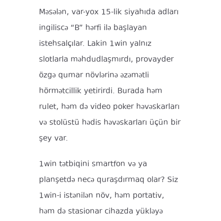
Məsələn, var-yox 15-lik siyahıda adları
ingiliscə “B” hərfi ilə başlayan
istehsalçılar. Lakin 1win yalnız
slotlarla məhdudlaşmırdı, provayder
özgə qumar növlərinə əzəmətli
hörmətcillik yetirirdi. Burada həm
rulet, həm də video poker həvəskarları
və stolüstü hədis həvəskarları üçün bir
şey var.
1win tətbiqini smartfon və ya
planşetdə necə quraşdırmaq olar? Siz
1win-i istənilən növ, həm portativ,
həm də stasionar cihazda yükləyə