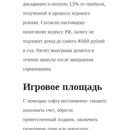
декларации и вносить 13% от прибыли,
полученной в процессе игрового
режима. Согласно настоящему
налоговому кодексу РФ, налогу не
подлежит доход до самого 4000 рублей
в год. Расчет выигрыша делается в
течение минуты после завершения
соревнования.
Игровое площадь
С помощью софта местоимение- сможете
пополнить счет, обрести
приветственный подарок, заключить
спортивное пари или покрутить