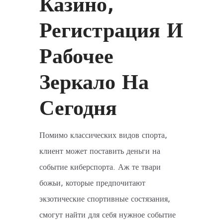
Казино,
Регистрация И
Рабочее
Зеркало На
Сегодня
Помимо классических видов спорта,
клиент может поставить деньги на
событие киберспорта. Аж те твари
божьи, которые предпочитают
экзотические спортивные состязания,
смогут найти для себя нужное событие