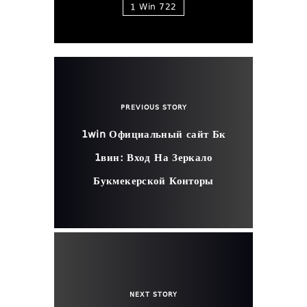
1 Win 722
PREVIOUS STORY
1win Официальный сайт Бк
1вин: Вход На Зеркало
Букмекерской Конторы
NEXT STORY