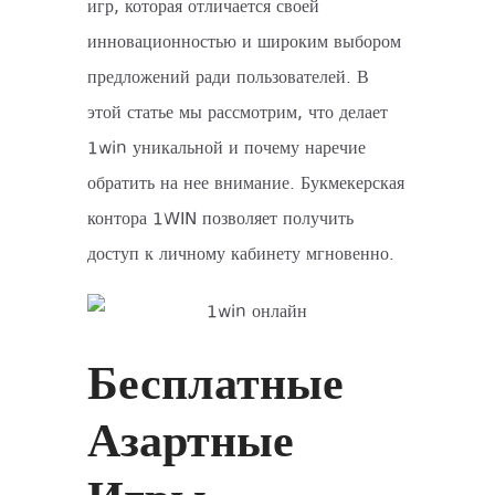
игр, которая отличается своей
инновационностью и широким выбором
предложений ради пользователей. В
этой статье мы рассмотрим, что делает
1win уникальной и почему наречие
обратить на нее внимание. Букмекерская
контора 1WIN позволяет получить
доступ к личному кабинету мгновенно.
Бесплатные
Азартные