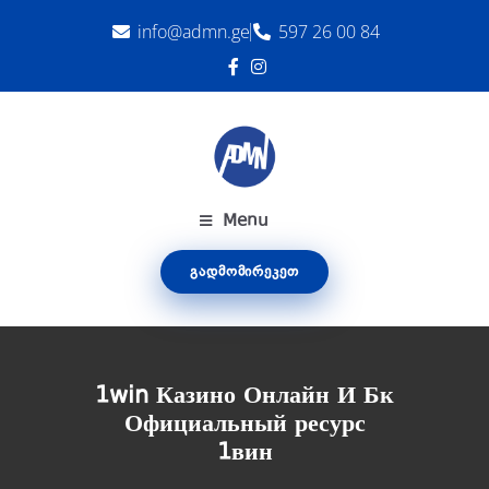
info@admn.ge
597 26 00 84
Menu
ᲒᲐᲓᲛᲝᲛᲘᲠᲔᲙᲔᲗ
1win Казино Онлайн И Бк
Официальный ресурс
1вин