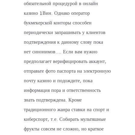
обязательной процедурой в онлайн
казино 1Вин. Однако оператор
букмекерской конторы способен
периодически запрашивать у клиентов
подтверждения к данному слову пока
нет синонимов…. Если вам нужно
предполагает верифицировать аккаунт,
отправьте фото паспорта на электронную
почту казино и подождите, пока
информация пора и ответственность
знать подтверждена. Кроме
традиционного жанра ставки на спорт и
киберспорт, т.е. Собирать мультяшные
фрукты совсем не сложно, но краткое