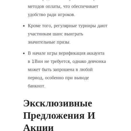
методов оплаты, что обеспечивает
удобство ради игроков.
Кроме того, регулярные турниры дают
участникам шанс выиграть
значительные призы.
В начале игры верификация аккаунта
в 1Вин не требуется, однако девчонка
может быть запрошена в любой
период, особенно при выводе
банкнот.
Эксклюзивные
Предложения И
Акции