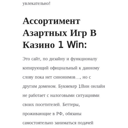
увлекательно!
Ассортимент
Азартных Игр В
Казино 1 Win:
Это сайт, по дизайну и функционалу
копирующий официальный к данному
слову пока нет синонимов…, но с
другим доменом. Букмекер 1Вин онлайн
не работает с налоговыми ситуациями
своих посетителей. Беттеры,
проживающие в РФ, обязаны
самостоятельно заниматься подачей