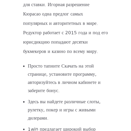
для ставки. Игорная разрешение
Кюрасао одна предлог самых
популярных и авторитетных в мире.
Редуктор работает с 2015 года и под его
юрисдикцию попадают десятки
букмекеров и казино по всему миру.
Просто тапните Скачать на этой
странице, установите программу,
авторизуйтесь в личном кабинете и
заберите бонус.
Здесь вы найдете различные слоты,
рулетку, покер и игры с живыми
дилерами.
1win предлагает широкий выбор