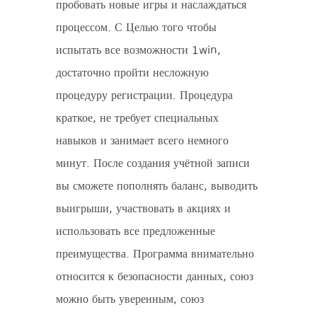
пробовать новые игры и наслаждаться
процессом. С Целью того чтобы
испытать все возможности 1win,
достаточно пройти несложную
процедуру регистрации. Процедура
краткое, не требует специальных
навыков и занимает всего немного
минут. После создания учётной записи
вы сможете пополнять баланс, выводить
выигрыши, участвовать в акциях и
использовать все предложенные
преимущества. Программа внимательно
относится к безопасности данных, союз
можно быть уверенным, союз