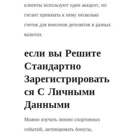
клиенты используют один аккаунт, но
гигант привязать к нему несколько
счетов для внесения депозитов в разных
валютах.
если вы Решите
Стандартно
Зарегистрировать
ся С Личными
Данными
Можно изучать линию спортивных
событий, активировать бонусы,