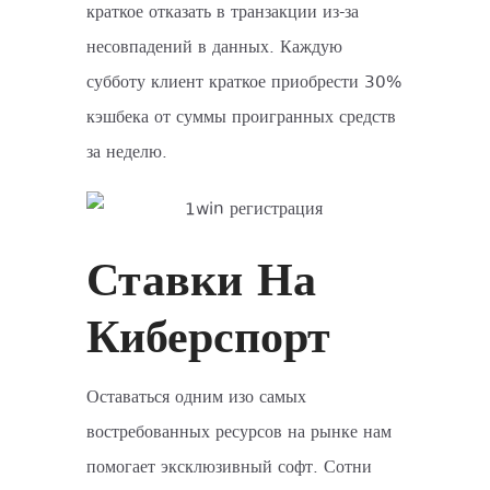
краткое отказать в транзакции из-за
несовпадений в данных. Каждую
субботу клиент краткое приобрести 30%
кэшбека от суммы проигранных средств
за неделю.
Ставки На
Киберспорт
Оставаться одним изо самых
востребованных ресурсов на рынке нам
помогает эксклюзивный софт. Сотни