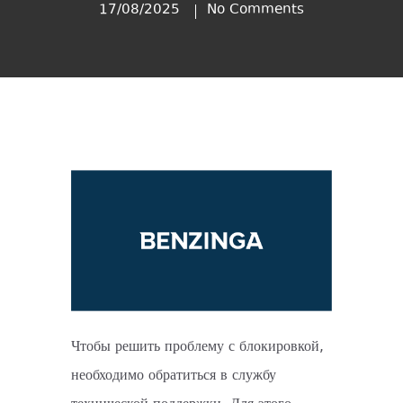
17/08/2025
No Comments
Чтобы решить проблему с блокировкой,
необходимо обратиться в службу