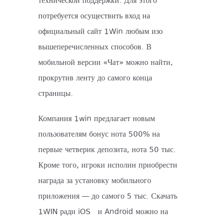
технической поддержки. Для этого
потребуется осуществить вход на
официальный сайт 1Win любым изо
вышеперечисленных способов. В
мобильной версии «Чат» можно найти,
прокрутив ленту до самого конца
страницы.
Компания 1win предлагает новым
пользователям бонус нота 500% на
первые четверик депозита, нота 50 тыс.
Кроме того, игроки исполин приобрести
награда за установку мобильного
приложения — до самого 5 тыс. Скачать
1WIN ради iOS и Android можно на