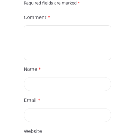
Required fields are marked
*
Comment
*
Name
*
Email
*
Website