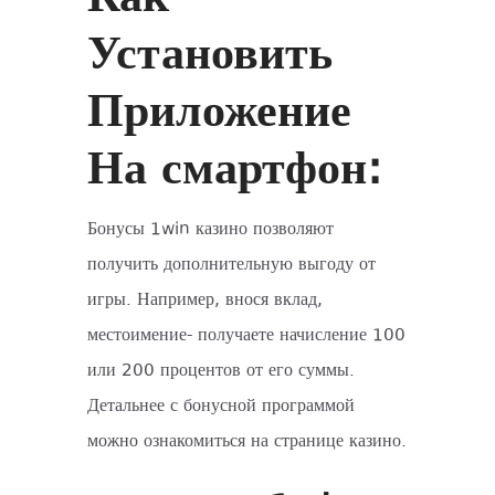
Установить
Приложение
На смартфон:
Бонусы 1win казино позволяют
получить дополнительную выгоду от
игры. Например, внося вклад,
местоимение- получаете начисление 100
или 200 процентов от его суммы.
Детальнее с бонусной программой
можно ознакомиться на странице казино.