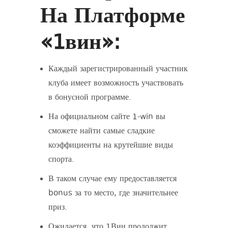
На Платформе
«1вин»:
Каждый зарегистрированный участник
клуба имеет возможность участвовать
в бонусной программе.
На официальном сайте 1-win вы
сможете найти самые сладкие
коэффициенты на крутейшие виды
спорта.
В таком случае ему предоставляется
bonus за то место, где значительнее
приз.
Ожидается, что 1Вин продолжит