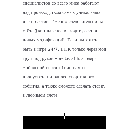
специалистов со всего мира работают
над производством самых уникальных
игр и слотов. Именно следовательно на
сайте 1вин наречие выходит десятки
новых модификаций. Если вы хотите
быть в игре 24/7, а ПК только через мой
труп под рукой – не беда! Благодаря
мобильной версии 1вин вам не
пропустите ни одного спортивного
события, а также сможете сделать ставку
в любимом слоте.