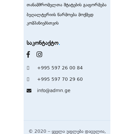
თანამშრომელთა შტატების გაფორმება
ბუღალტერიის წარმოება მოქმედ
კომპანიებსთვის
საკონტაქტო
+995 597 26 00 84
+995 597 70 29 60
info@admn.ge
© 2020 – ყველა უფლება დაცულია,