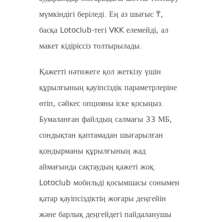
мүмкіндігі беріледі. Ең аз шығыс ₸,
басқа Lotoclub-тегі VKK елемейді, ал
макет кідіріссіз толтырылады.
Қажетті нәтижеге қол жеткізу үшін
құрылғының қауіпсіздік параметрлеріне
өтіп, сәйкес опцияны іске қосыңыз.
Бумаланған файлдың салмағы 33 МБ,
сондықтан қаптамадан шығарылған
қондырманы құрылғының жад
аймағында сақтаудың қажеті жоқ.
Lotoclub мобильді қосымшасы сонымен
қатар қауіпсіздіктің жоғары деңгейін
және барлық деңгейдегі пайдаланушы