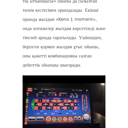
тің алтыншысы» ойыны да сызылған
төлем кестесімен орындалады. Екінші
орында жылдам «Keno 1 moment»,
онда нәтижелер жылдам көрсетіледі және
тікелей арнада таратылады. Үшіншіден,
берілген қормен жылдам ұтыс ойыны,
оны қажетті комбинацияны салған
дебюттік ойыншы шығарады.