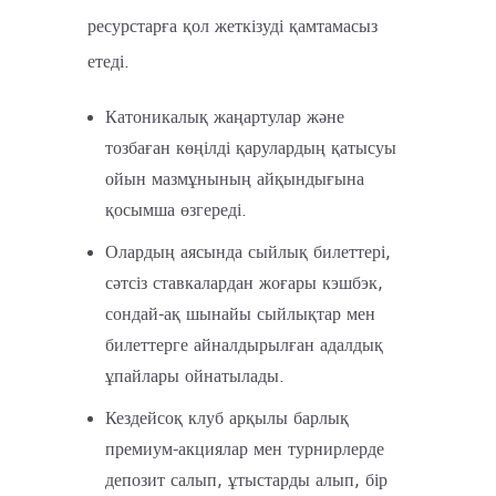
ресурстарға қол жеткізуді қамтамасыз
етеді.
Катоникалық жаңартулар және
тозбаған көңілді қарулардың қатысуы
ойын мазмұнының айқындығына
қосымша өзгереді.
Олардың аясында сыйлық билеттері,
сәтсіз ставкалардан жоғары кэшбэк,
сондай-ақ шынайы сыйлықтар мен
билеттерге айналдырылған адалдық
ұпайлары ойнатылады.
Кездейсоқ клуб арқылы барлық
премиум-акциялар мен турнирлерде
депозит салып, ұтыстарды алып, бір