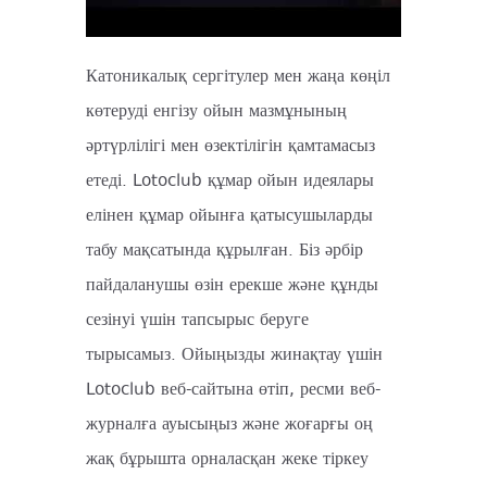
Катоникалық сергітулер мен жаңа көңіл
көтеруді енгізу ойын мазмұнының
әртүрлілігі мен өзектілігін қамтамасыз
етеді. Lotoclub құмар ойын идеялары
елінен құмар ойынға қатысушыларды
табу мақсатында құрылған. Біз әрбір
пайдаланушы өзін ерекше және құнды
сезінуі үшін тапсырыс беруге
тырысамыз. Ойыңызды жинақтау үшін
Lotoclub веб-сайтына өтіп, ресми веб-
журналға ауысыңыз және жоғарғы оң
жақ бұрышта орналасқан жеке тіркеу