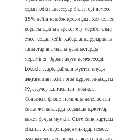
содан кейін аксессуар билеттері немесе
15% дейін кэшбэк қосылады. Кез келген
қорытындының әрекет ету мерзімі алыс
емес, содан кейін хабарландырулардағы
таныстар ағымдағы ұсыныстарды
мерзімінен бұрын алуға көмектеседі.
Lotoclub.apk файлын жүктеп алуды
аяқтағаннан кейін оны құрылғыңыздағы
Жүктеулер қалтасынан табыңыз.
Сонымен, физиогномияны дәлелдейтін
басқа жағдайларда қосымша құжаттар
қажет болуы мүмкін. Сізге банк картасы
ойыны, электрондық әмияндар немесе
аударымдар жоғарыдағы шотты толтыру