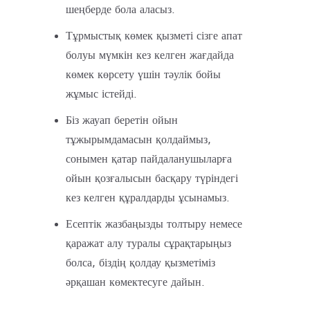
шеңберде бола аласыз.
Тұрмыстық көмек қызметі сізге апат
болуы мүмкін кез келген жағдайда
көмек көрсету үшін тәулік бойы
жұмыс істейді.
Біз жауап беретін ойын
тұжырымдамасын қолдаймыз,
сонымен қатар пайдаланушыларға
ойын қозғалысын басқару түріндегі
кез келген құралдарды ұсынамыз.
Есептік жазбаңызды толтыру немесе
қаражат алу туралы сұрақтарыңыз
болса, біздің қолдау қызметіміз
әрқашан көмектесуге дайын.