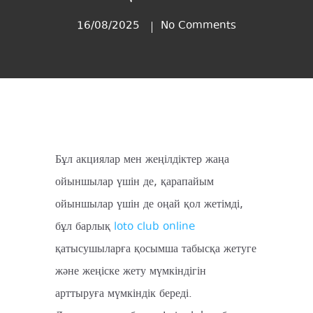
16/08/2025
No Comments
Бұл акциялар мен жеңілдіктер жаңа
ойыншылар үшін де, қарапайым
ойыншылар үшін де оңай қол жетімді,
бұл барлық
loto club online
қатысушыларға қосымша табысқа жетуге
және жеңіске жету мүмкіндігін
арттыруға мүмкіндік береді.