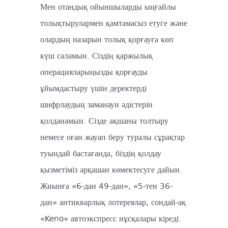
Мен отандық ойыншыларды ыңғайлы
толықтырулармен қамтамасыз етуге және
олардың назарын толық қорғауға көп
күш саламын. Сіздің қаржылық
операцияларыңызды қорғауды
ұйымдастыру үшін деректерді
шифрлаудың заманауи әдістерін
қолданамын. Сізде ақшаны толтыру
немесе оған жауап беру туралы сұрақтар
туындай бастағанда, біздің қолдау
қызметіміз әрқашан көмектесуге дайын.
Жиынға «6-дан 49-дан», «5-тен 36-
дан» антикварлық лотереялар, сондай-ақ
«Keno» автоэкспресс нұсқалары кіреді.