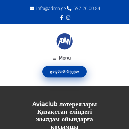
info@admn.ge
597 26 00 84
Menu
ᲒᲐᲓᲛᲝᲛᲘᲠᲔᲙᲔᲗ
Aviaclub лотереялары
Қазақстан еліндегі
жылдам ойындарға
қосымша