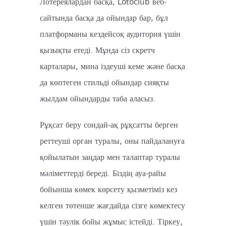
Лотереялардан басқа, Lotoclub веб-
сайтында басқа да ойындар бар, бұл
платформаны кездейсоқ аудитория үшін
қызықты етеді.
Мұнда сіз скретч
карталары, мина іздеуші кеме және басқа
да көптеген стильді ойындар сияқты
жылдам ойындарды таба аласыз.
Рұқсат беру сондай-ақ рұқсатты берген
реттеуші орган туралы, оны пайдалануға
қойылатын заңдар мен талаптар туралы
мәліметтерді береді. Біздің ауа-райы
бойынша көмек көрсету қызметіміз кез
келген төтенше жағдайда сізге көмектесу
үшін тәулік бойы жұмыс істейді. Тіркеу,