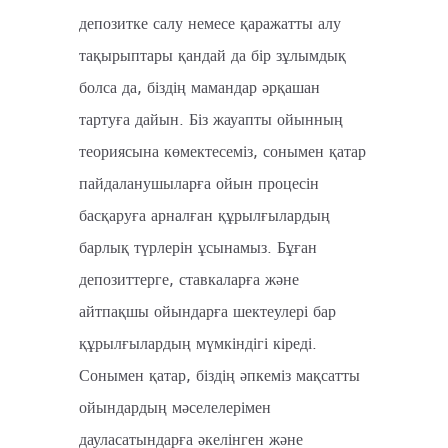
депозитке салу немесе қаражатты алу
тақырыптары қандай да бір зұлымдық
болса да, біздің мамандар әрқашан
тартуға дайын. Біз жауапты ойынның
теориясына көмектесеміз, сонымен қатар
пайдаланушыларға ойын процесін
басқаруға арналған құрылғылардың
барлық түрлерін ұсынамыз. Бұған
депозиттерге, ставкаларға және
айтпақшы ойындарға шектеулері бар
құрылғылардың мүмкіндігі кіреді.
Сонымен қатар, біздің әпкеміз мақсатты
ойындардың мәселелерімен
дауласатындарға әкелінген және