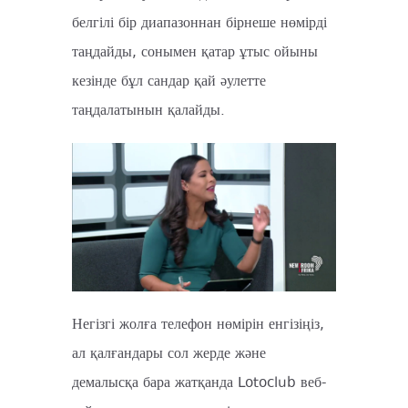
белгілі бір диапазоннан бірнеше нөмірді
таңдайды, сонымен қатар ұтыс ойыны
кезінде бұл сандар қай әулетте
таңдалатынын қалайды.
Негізгі жолға телефон нөмірін енгізіңіз,
ал қалғандары сол жерде және
демалысқа бара жатқанда Lotoclub веб-