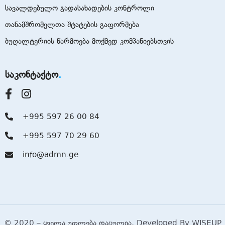
სავალდებულო გადასახადების კონტროლი
თანამშრომელთა შტატების გაფორმება
ბუღალტერიის წარმოება მოქმედ კომპანიებსთვის
საკონტაქტო
+995 597 26 00 84
+995 597 70 29 60
info@admn.ge
© 2020 – ყველა უფლება დაცულია, Developed By
WISEUP