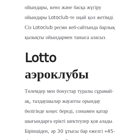
ойындары, кено және басқа жүгіру
ойындары Lotoclub-те оңай қол жетімді.
Сіз Lotoclub ресми веб-сайтында барлық
қызықты ойындармен таныса аласыз.
Lotto
аэроклубы
Төлемдер мен бонустар туралы сұрамай-
ақ, талдаушылар жауапты орындау
бөлігінде кеңес береді, сонымен қатар
шығындарға ерікті шектеулер қоя алады.
Біріншіден, әр 30 ұтысы бар ежелгі «45-