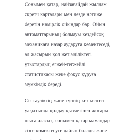
Сонымен қатар, найзағайдай жылдам
скретч карталары мен лезде нәтиже
беретін нөмірлік ойындар бар. Ойын
автоматтарының болмауы кездейсоқ
механикаға назар аударуға көмектеседі,
ал жасырын қол жетімділіктегі
ұтыстардың егжей-тегжейлі
статистикасы жеке фокус құруға
мүмкіндік береді.
Сіз тәуліктің және түннің кез келген
уақытында қолдау қызметінен жоғары
шыға аласыз, сонымен қатар мамандар
сізге көмектесуге дайын болады және