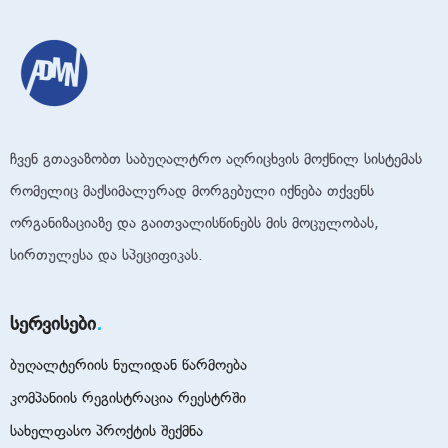
ჩვენ გთავაზობთ საბუღალტრო აღრიცხვის მოქნილ სისტემას
რომელიც მაქსიმალურად მორგებული იქნება თქვენს
ორგანიზაციაზე და გაითვალისწინებს მის მოცულობას,
სირთულესა და სპეციფიკას.
სერვისები
ბუღალტერიის ნულიდან წარმოება
კომპანიის რეგისტრაცია რეესტრში
სახელფასო პროქტის შექმნა