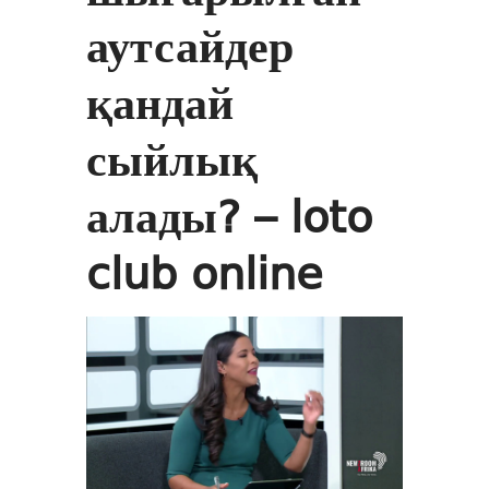
аутсайдер
қандай
сыйлық
алады? – loto
club online