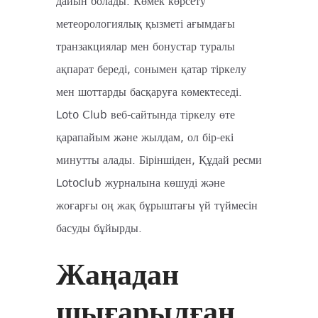
дайын болады. Көмек көрсету
метеорологиялық қызметі ағымдағы
транзакциялар мен бонустар туралы
ақпарат береді, сонымен қатар тіркелу
мен шоттарды басқаруға көмектеседі.
Loto Club веб-сайтында тіркелу өте
қарапайым және жылдам, ол бір-екі
минутты алады. Біріншіден, Құдай ресми
Lotoclub журналына көшуді және
жоғарғы оң жақ бұрыштағы үй түймесін
басуды бұйырды.
Жаңадан
шығарылған