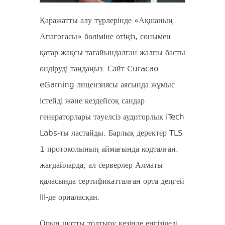
Қаражатты алу түрлерінде «Ақшаның
Апагогасы» бөліміне өтіңіз, сонымен
қатар жақсы тағайындалған жалпы-басты
өндіруді таңдаңыз. Сайт Curacao
eGaming лицензиясы аясында жұмыс
істейді және кездейсоқ сандар
генераторлары тәуелсіз аудиторлық iTech
Labs-ты ластайды. Барлық деректер TLS
1 протоколының аймағында кодталған.
жағдайларда, ал серверлер Алматы
қаласында сертификатталған орта деңгей
III-де орналасқан.
Орын шотты толтыру кезінде енгізіледі,