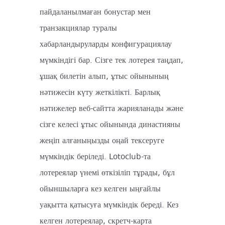
пайдаланылмаған бонустар мен
транзакциялар туралы
хабарландыруларды конфигурациялау
мүмкіндігі бар. Сізге тек лотерея таңдап,
ұшақ билетін алып, ұтыс ойынының
нәтижесін күту жеткілікті. Барлық
нәтижелер веб-сайтта жарияланады және
сізге келесі ұтыс ойынында династияны
жеңіп алғаныңызды оңай тексеруге
мүмкіндік беріледі. Lotoclub-та
лотереялар үнемі өткізіліп тұрады, бұл
ойыншыларға кез келген ыңғайлы
уақытта қатысуға мүмкіндік береді. Кез
келген лотереялар, скретч-карта