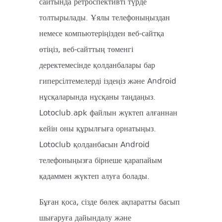
сайтында ретроспективті түрде
толтырылады. Ұялы телефоныңыздан
немесе компьютеріңізден веб-сайтқа
өтіңіз, веб-сайттың төменгі
деректемесінде қолданбалары бар
гиперсілтемелерді іздеңіз және Android
нұсқаларында нұсқаны таңдаңыз.
Lotoclub.apk файлын жүктеп алғаннан
кейін оны құрылғыға орнатыңыз.
Lotoclub қолданбасын Android
телефоныңызға бірнеше қарапайым
қадаммен жүктеп алуға болады.
Бұған қоса, сізде бөлек ақпаратты басып
шығаруға дайындалу және